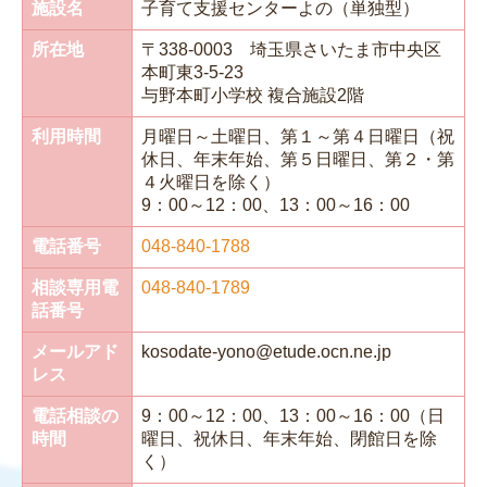
施設名
子育て支援センターよの（単独型）
所在地
〒338-0003 埼玉県さいたま市中央区
本町東3-5-23
与野本町小学校 複合施設2階
利用時間
月曜日～土曜日、第１～第４日曜日（祝
休日、年末年始、第５日曜日、第２・第
４火曜日を除く）
9：00～12：00、13：00～16：00
電話番号
048-840-1788
相談専用電
048-840-1789
話番号
メールアド
kosodate-yono@etude.ocn.ne.jp
レス
電話相談の
9：00～12：00、13：00～16：00（日
時間
曜日、祝休日、年末年始、閉館日を除
く）