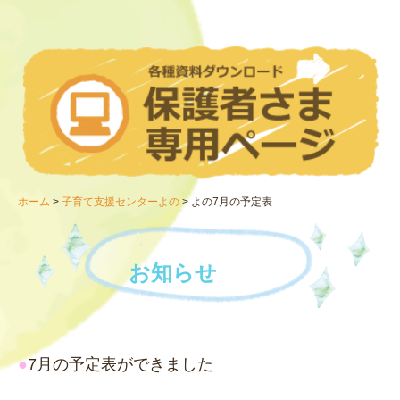
《パート》DODO保育園 保育士 募集要項
お問い合わせ
ひまわり乳児保育園
ひまわりDO・DO、DO・DO第2保育園
子育て支援センターよの
よの7月の予定表
ホーム
子育て支援センターよの
よの7月の予定表
よの8月の予定表
法人情報
お知らせ
●
7月の予定表ができました