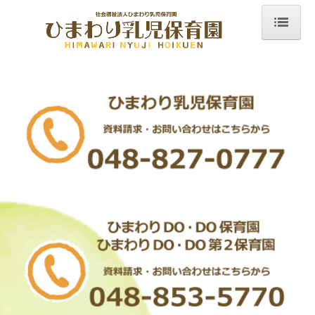
ホーム
教育方針
年間行事・イベント
園の一日・生活
入園案内
保護者さま専用ページ
採用情報
《正社員》ひまわり乳児保育園 保育士 募集要項
《パート》ひまわり乳児保育園 保育士 募集要項
《正社員》DODO保育園 保育士 募集要項