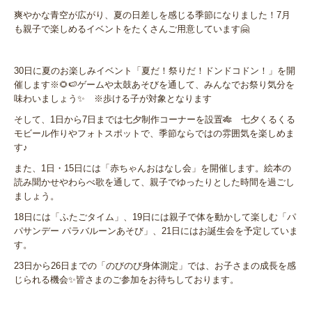
爽やかな青空が広がり、夏の日差しを感じる季節になりました！7月
も親子で楽しめるイベントをたくさんご用意しています🤗
30日に夏のお楽しみイベント「夏だ！祭りだ！ドンドコドン！」を開
催します※🌻🍉ゲームや太鼓あそびを通して、みんなでお祭り気分を
味わいましょう✨ ※歩ける子が対象となります
そして、1日から7日までは七夕制作コーナーを設置🎋 七夕くるくる
モビール作りやフォトスポットで、季節ならではの雰囲気を楽しめま
す♪
また、1日・15日には「赤ちゃんおはなし会」を開催します。絵本の
読み聞かせやわらべ歌を通して、親子でゆったりとした時間を過ごし
ましょう。
18日には「ふたごタイム」、19日には親子で体を動かして楽しむ「パ
パサンデー パラバルーンあそび」、21日にはお誕生会を予定していま
す。
23日から26日までの「のびのび身体測定」では、お子さまの成長を感
じられる機会✨皆さまのご参加をお待ちしております。