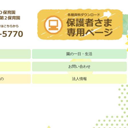
ト
園の一日・生活
お問い合わせ
育士 募集要項
 保育士 募集要項
募集要項
 保育士 募集要項
よの
法人情報