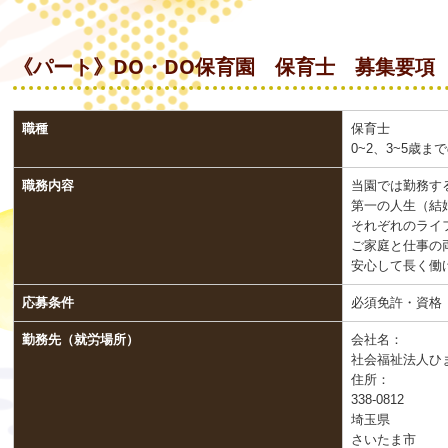
《パート》DO・DO保育園 保育士 募集要項
職種
保育士
0~2、3~5歳
職務内容
当園では勤務す
第一の人生（結
それぞれのライ
ご家庭と仕事の
安心して長く働
応募条件
必須免許・資格
勤務先（就労場所）
会社名：
社会福祉法人ひま
住所：
338-0812
埼玉県
さいたま市