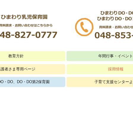
教育方針
年間行事・イベン
保護者さま専用ページ
採用情報
《正社員》ひまわり乳児保育園 保
《パート》ひまわり乳児保育園
《正社員》DODO保育園 保育士 
《パート》DODO保育園
O・DO、DO・DO第2保育園
子育て支援センター
よの7月の予定表
よの8月の予定表