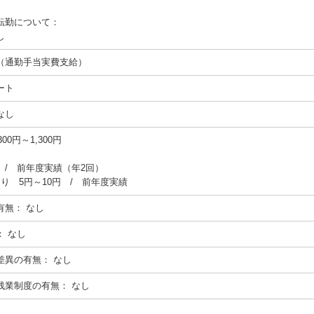
転勤について：
し
（通勤手当実費支給）
ート
なし
00円～1,300円
円 / 前年度実績（年2回）
り 5円～10円 / 前年度実績
有無：
なし
：
なし
差異の有無：
なし
残業制度の有無：
なし