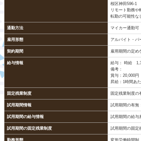
桜区神田596-1
リモート勤務や
転勤の可能性な
通勤方法
マイカー通勤可
雇用形態
アルバイト・パ
契約期間
雇用期間の定め
給与情報
給与：
時給 1,3
備考：
賞与：20,000
昇給：1時間あた
固定残業制度
固定残業制度の
試用期間情報
試用期間の有無
試用期間の給与情報
試用期間の給与
試用期間の固定残業制度
試用期間の固定
勤務形態
変形労働時間制