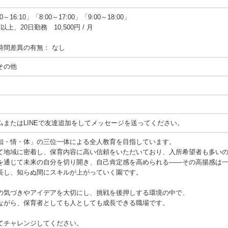
16:10」「8:00～17:00」「9:00～18:00」
上、20日勤務 10,500円 / 月
時間差異の有無：
なし
その他
ムまたはLINEで友達追加をしてメッセージを送ってください。
知・情・体」の三位一体による全人教育を目指しています。
て地域に密着し、保育内容に高い信頼をいただいており、入所希望者も多い
を通じて未来の自分を切り開き、自己肯定感を高められる――その高揚感は
長し、知らぬ間にスキルが上がっていく園です。
の気づきやアイデアを大切にし、挑戦を後押しする環境の中で、
ながら、保育者としても人としても成長できる職場です。
てチャレンジしてください。