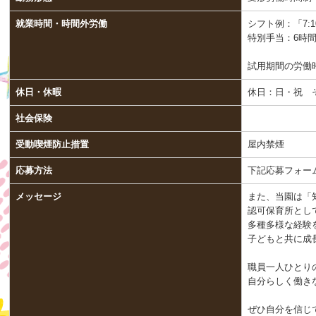
就業時間・時間外労働
シフト例：「7:10～
特別手当：6時間以
試用期間の労働
休日・休暇
休日：日・祝 
社会保険
受動喫煙防止措置
屋内禁煙
応募方法
下記応募フォー
メッセージ
また、当園は「
認可保育所とし
多種多様な経験
子どもと共に成
職員一人ひとり
自分らしく働き
ぜひ自分を信じ