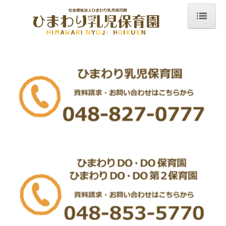
ホーム
教育方針
年間行事・イベント
園の一日・生活
入園案内
保護者さま専用ページ
採用情報
《正社員》ひまわり乳児保育園 保育士 募集要項
《パート》ひまわり乳児保育園 保育士 募集要項
《正社員》DODO保育園 保育士 募集要項